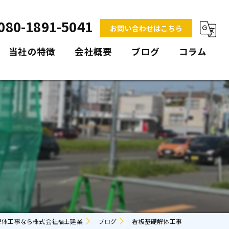
080-1891-5041
お問い合わせはこちら
当社の特徴
会社概要
ブログ
コラム
倉庫
納屋
空き家
戸建て
塀
解体工事なら株式会社福士建業
ブログ
看板基礎解体工事