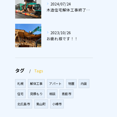
2024/07/24
木造住宅解体工事終了しました😀
2023/10/26
お疲れ様です！！
タグ
Tags
札幌
解体工事
アパート
物置
内装
住宅
見積もり
相談
恵庭市
北広島市
栗山町
小樽市