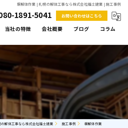
塀解体作業 | 札幌の解体工事なら株式会社福士建業 | 施工事例
080-1891-5041
お問い合わせはこちら
当社の特徴
会社概要
ブログ
コラム
倉庫
納屋
空き家
戸建て
塀
幌の解体工事なら株式会社福士建業
施工事例
塀解体作業